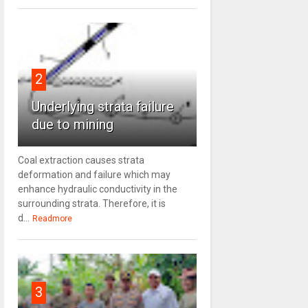
2
Underlying strata failure
due to mining
Coal extraction causes strata
deformation and failure which may
enhance hydraulic conductivity in the
surrounding strata. Therefore, it is
d...
Readmore
3