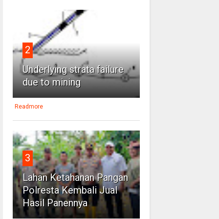
2
Underlying strata failure
due to mining
Readmore
3
Lahan Ketahanan Pangan
Polresta Kembali Jual
Hasil Panennya