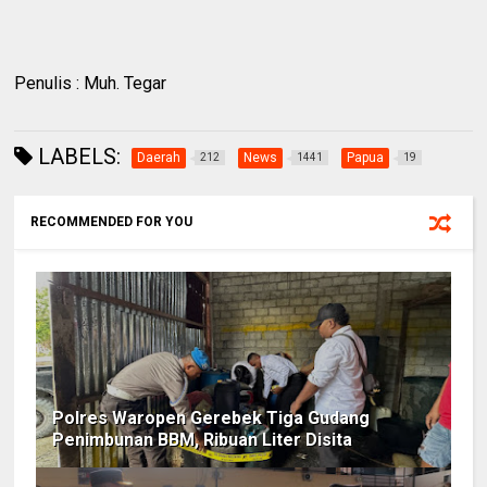
Penulis : Muh. Tegar
LABELS:
Daerah
News
Papua
212
1441
19
RECOMMENDED FOR YOU
Polres Waropen Gerebek Tiga Gudang
Penimbunan BBM, Ribuan Liter Disita