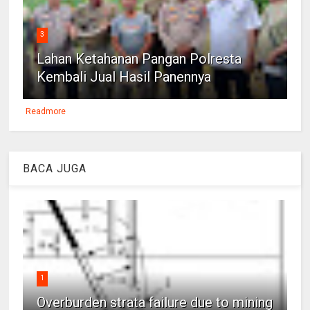
3
Lahan Ketahanan Pangan Polresta
Kembali Jual Hasil Panennya
Readmore
BACA JUGA
1
Overburden strata failure due to mining