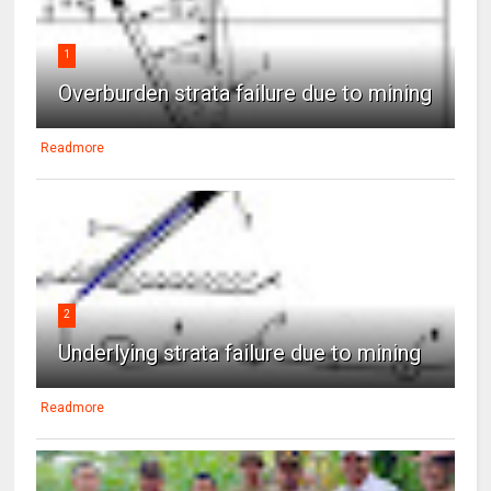
1
Overburden strata failure due to mining
Readmore
2
Underlying strata failure due to mining
Readmore