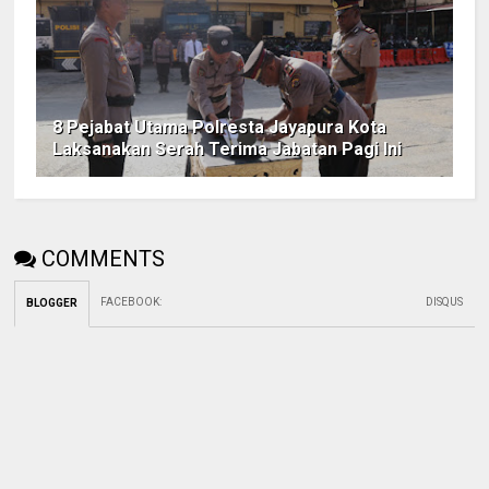
8 Pejabat Utama Polresta Jayapura Kota
Laksanakan Serah Terima Jabatan Pagi Ini
COMMENTS
FACEBOOK
:
DISQUS
BLOGGER