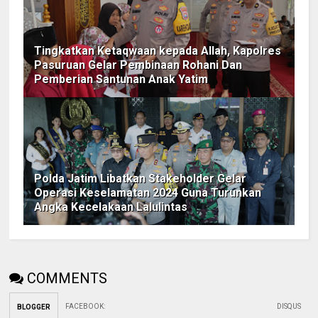
Tingkatkan Ketaqwaan kepada Allah, Kapolres
Pasuruan Gelar Pembinaan Rohani Dan
Pemberian Santunan Anak Yatim
Polda Jatim Libatkan Stakeholder Gelar
Operasi Keselamatan 2024 Guna Turunkan
Angka Kecelakaan Lalulintas
COMMENTS
FACEBOOK
:
DISQUS
BLOGGER