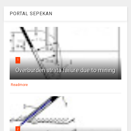
PORTAL SEPEKAN
1
Overburden strata failure due to mining
Readmore
2