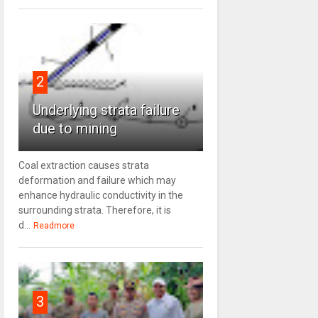
2
Underlying strata failure
due to mining
Coal extraction causes strata
deformation and failure which may
enhance hydraulic conductivity in the
surrounding strata. Therefore, it is
d...
Readmore
3