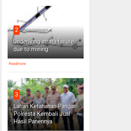
2
Underlying strata failure
due to mining
Readmore
3
Lahan Ketahanan Pangan
Polresta Kembali Jual
Hasil Panennya