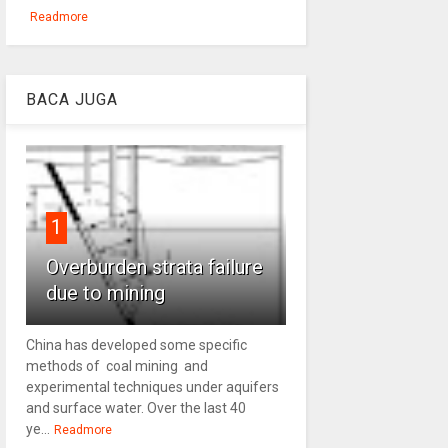
Readmore
BACA JUGA
1
Overburden strata failure
due to mining
China has developed some specific
methods of coal mining and
experimental techniques under aquifers
and surface water. Over the last 40
ye...
Readmore