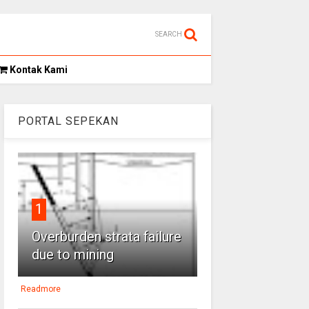
SEARCH
Kontak Kami
PORTAL SEPEKAN
1
Overburden strata failure
due to mining
Readmore