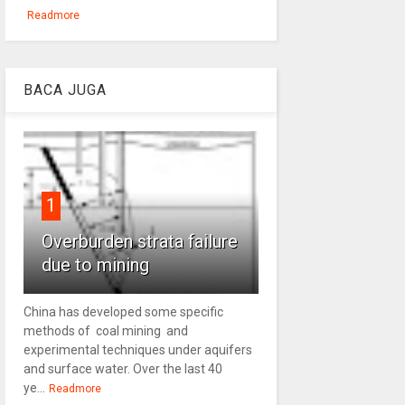
Readmore
BACA JUGA
1
Overburden strata failure
due to mining
China has developed some specific
methods of coal mining and
experimental techniques under aquifers
and surface water. Over the last 40
ye...
Readmore