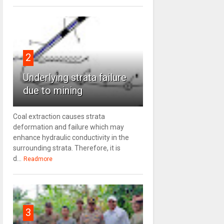
2
Underlying strata failure
due to mining
Coal extraction causes strata
deformation and failure which may
enhance hydraulic conductivity in the
surrounding strata. Therefore, it is
d...
Readmore
3