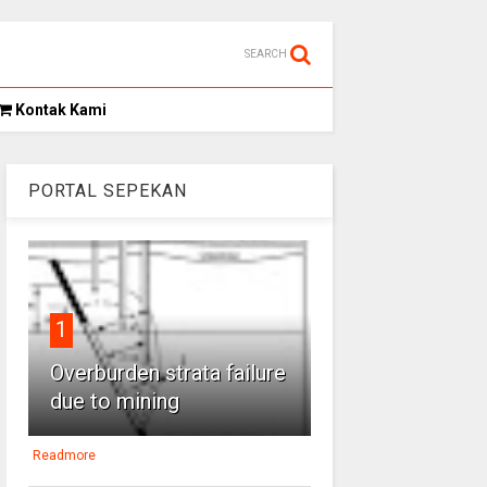
SEARCH
Kontak Kami
PORTAL SEPEKAN
1
Overburden strata failure
due to mining
Readmore