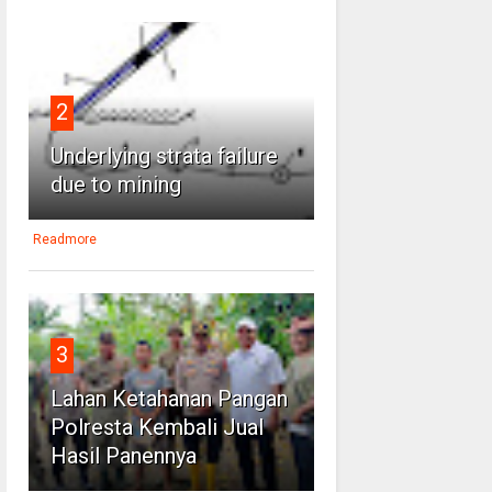
2
Underlying strata failure
due to mining
Readmore
3
Lahan Ketahanan Pangan
Polresta Kembali Jual
Hasil Panennya