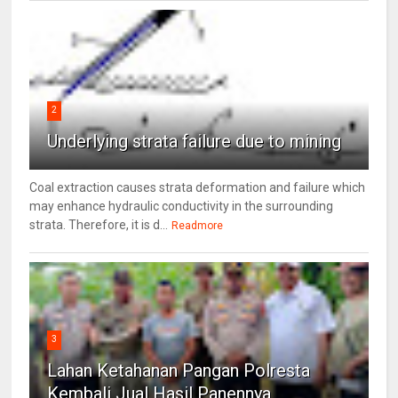
2
Underlying strata failure due to mining
Coal extraction causes strata deformation and failure which
may enhance hydraulic conductivity in the surrounding
strata. Therefore, it is d...
Readmore
3
Lahan Ketahanan Pangan Polresta
Kembali Jual Hasil Panennya