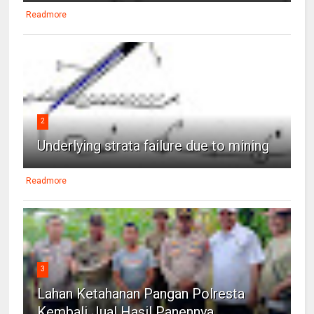
Readmore
2
Underlying strata failure due to mining
Readmore
3
Lahan Ketahanan Pangan Polresta
Kembali Jual Hasil Panennya