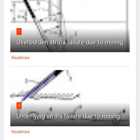
1
Overburden strata failure due to mining
Readmore
2
Underlying strata failure due to mining
Readmore