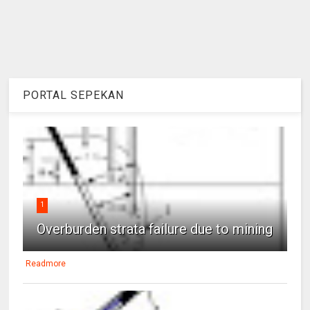
PORTAL SEPEKAN
1
Overburden strata failure due to mining
Readmore