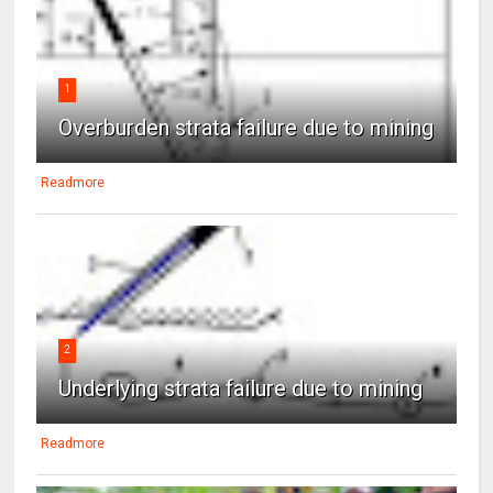
1
Overburden strata failure due to mining
Readmore
2
Underlying strata failure due to mining
Readmore