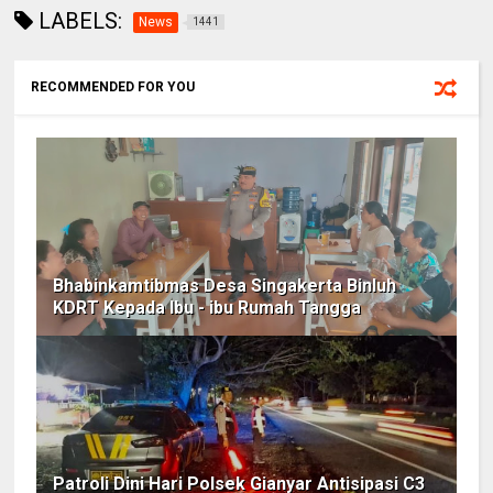
LABELS:
News
1441
RECOMMENDED FOR YOU
Bhabinkamtibmas Desa Singakerta Binluh
KDRT Kepada Ibu - ibu Rumah Tangga
Patroli Dini Hari Polsek Gianyar Antisipasi C3