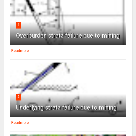
1
Overburden strata failure due to mining
Readmore
2
Underlying strata failure due to mining
Readmore