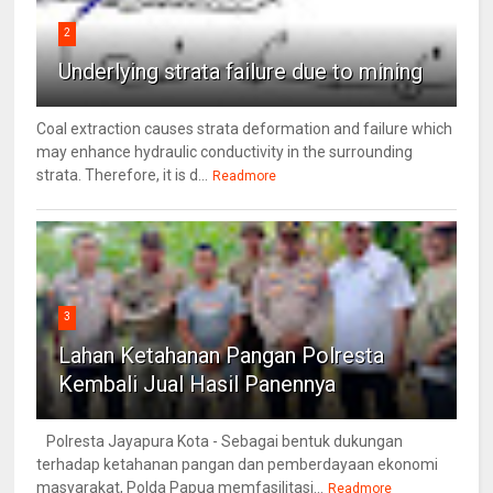
2
Underlying strata failure due to mining
Coal extraction causes strata deformation and failure which
may enhance hydraulic conductivity in the surrounding
strata. Therefore, it is d...
Readmore
3
Lahan Ketahanan Pangan Polresta
Kembali Jual Hasil Panennya
Polresta Jayapura Kota - Sebagai bentuk dukungan
terhadap ketahanan pangan dan pemberdayaan ekonomi
masyarakat, Polda Papua memfasilitasi...
Readmore