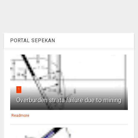
PORTAL SEPEKAN
1
Overburden strata failure due to mining
Readmore