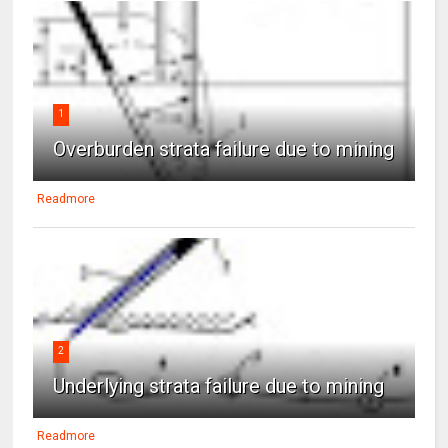
1
Overburden strata failure due to mining
Readmore
2
Underlying strata failure due to mining
Readmore