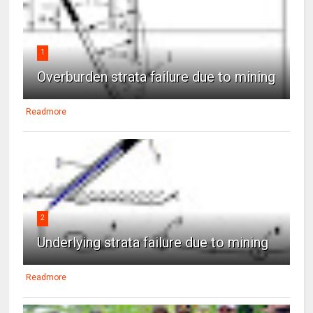
1
Overburden strata failure due to mining
Readmore
2
Underlying strata failure due to mining
Readmore