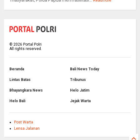
masyarakat, Polda Papua memfasilitasi...
Readmore
©
2026
Portal Polri
All rights reserved.
Beranda
Bali News Today
Lintas Batas
Tribunus
Bhayangkara News
Helo Jatim
Helo Bali
Jejak Warta
Post Warta
Lensa Jalanan