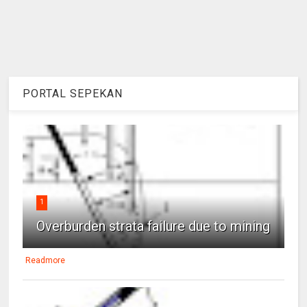
PORTAL SEPEKAN
1
Overburden strata failure due to mining
Readmore