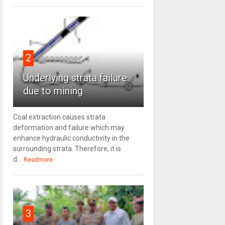
2
Underlying strata failure
due to mining
Coal extraction causes strata
deformation and failure which may
enhance hydraulic conductivity in the
surrounding strata. Therefore, it is
d...
Readmore
3