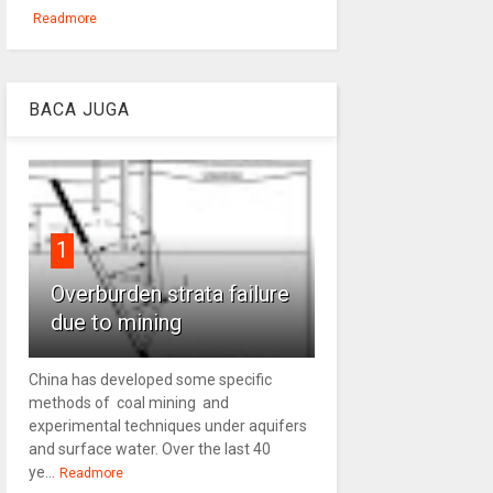
Readmore
BACA JUGA
1
Overburden strata failure
due to mining
China has developed some specific
methods of coal mining and
experimental techniques under aquifers
and surface water. Over the last 40
ye...
Readmore