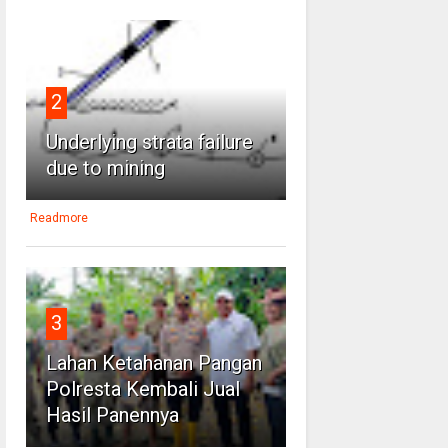
2
Underlying strata failure
due to mining
Readmore
3
Lahan Ketahanan Pangan
Polresta Kembali Jual
Hasil Panennya