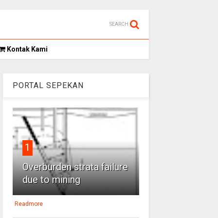
SEARCH
Kontak Kami
PORTAL SEPEKAN
1
Overburden strata failure
due to mining
Readmore