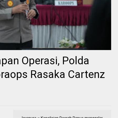
pan Operasi, Polda
praops Rasaka Cartenz
Jayapura – Kepolisian Daerah Papua menggelar