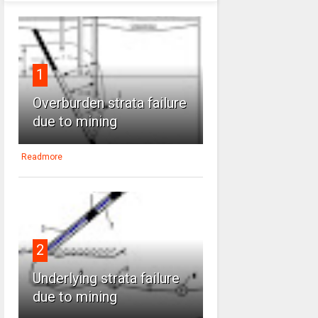
1
Overburden strata failure
due to mining
Readmore
2
Underlying strata failure
due to mining