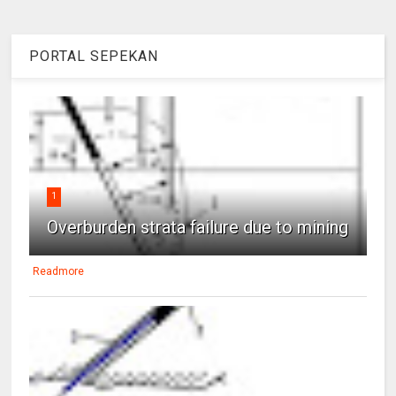
PORTAL SEPEKAN
1
Overburden strata failure due to mining
Readmore