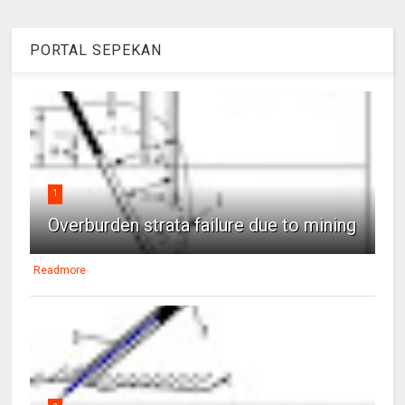
PORTAL SEPEKAN
1
Overburden strata failure due to mining
Readmore