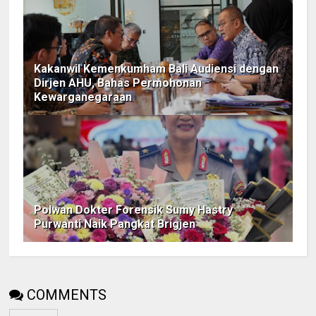
Kakanwil Kemenkumham Bali Audiensi dengan
Dirjen AHU, Bahas Permohonan
Kewarganegaraan
Polwan Dokter Forensik Sumy Hastry
Purwanti Naik Pangkat Brigjen
COMMENTS