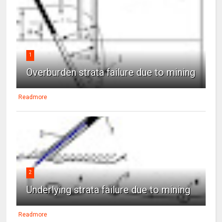
1
Overburden strata failure due to mining
Readmore
2
Underlying strata failure due to mining
Readmore