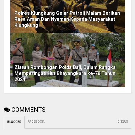
Polres Klungkung Gelar Patroli Malam Berikan
Rasa Aman Dan Nyaman Kepada Masyarakat
Klungkung
Ziarah Rombongan Polda Bali, Dalam Rangka
Memperingati Hut Bhayangkara ke-78 Tahun
2024
COMMENTS
FACEBOOK
:
DISQUS
BLOGGER