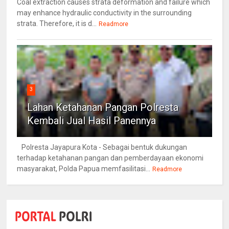
Coal extraction causes strata deformation and failure which
may enhance hydraulic conductivity in the surrounding
strata. Therefore, it is d...
Readmore
3
Lahan Ketahanan Pangan Polresta
Kembali Jual Hasil Panennya
Polresta Jayapura Kota - Sebagai bentuk dukungan
terhadap ketahanan pangan dan pemberdayaan ekonomi
masyarakat, Polda Papua memfasilitasi...
Readmore