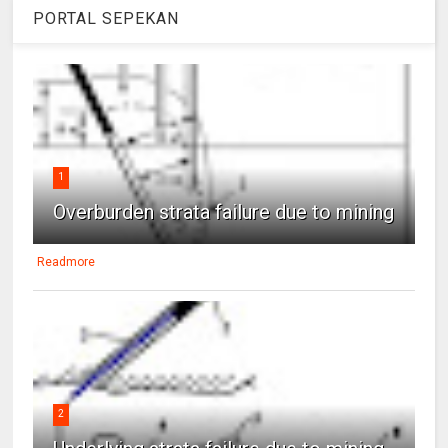
PORTAL SEPEKAN
1
Overburden strata failure due to mining
Readmore
2