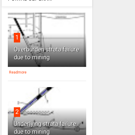
1
Overburden strata failure
due to mining
Readmore
2
Underlying strata failure
due to mining