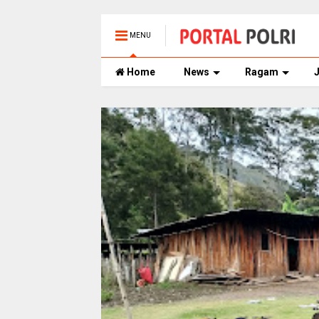
MENU
Home
News
Ragam
J