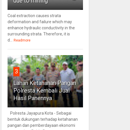
due to mining
Coal extraction causes strata
deformation and failure which may
enhance hydraulic conductivity in the
surrounding strata. Therefore, it is
d...
Readmore
3
Lahan Ketahanan Pangan
Polresta Kembali Jual
Hasil Panennya
Polresta Jayapura Kota - Sebagai
bentuk dukungan terhadap ketahanan
pangan dan pemberdayaan ekonomi