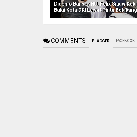
Didemo Banser NU, Felix Siauw Kelu
Balai Kota DKI Lewat Pintu Belakang
COMMENTS
FACEBOOK
:
BLOGGER