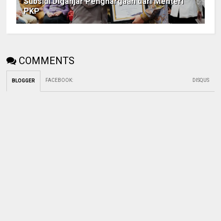
Subsidi Diganjar Penghargaan dari Menteri
PKP
COMMENTS
FACEBOOK
:
DISQUS
BLOGGER