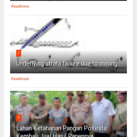
Readmore
2
Underlying strata failure due to mining
Readmore
3
Lahan Ketahanan Pangan Polresta
Kembali Jual Hasil Panennya