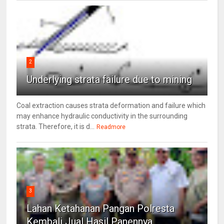
2
Underlying strata failure due to mining
Coal extraction causes strata deformation and failure which
may enhance hydraulic conductivity in the surrounding
strata. Therefore, it is d...
Readmore
3
Lahan Ketahanan Pangan Polresta
Kembali Jual Hasil Panennya