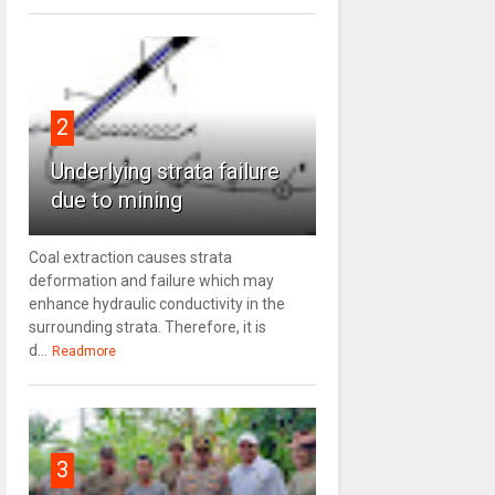
2
Underlying strata failure
due to mining
Coal extraction causes strata
deformation and failure which may
enhance hydraulic conductivity in the
surrounding strata. Therefore, it is
d...
Readmore
3