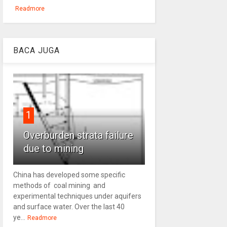
Readmore
BACA JUGA
1
Overburden strata failure
due to mining
China has developed some specific
methods of coal mining and
experimental techniques under aquifers
and surface water. Over the last 40
ye...
Readmore