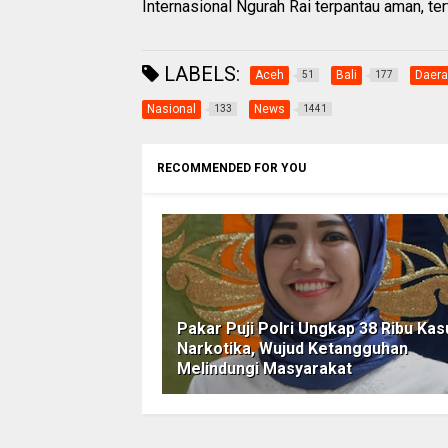
Internasional Ngurah Rai terpantau aman, ter
LABELS:
Aceh
Bali
Daer
51
177
Nasional
News
133
1441
RECOMMENDED FOR YOU
Pakar Puji Polri Ungkap 38 Ribu Kas
Narkotika, Wujud Ketangguhan
Melindungi Masyarakat