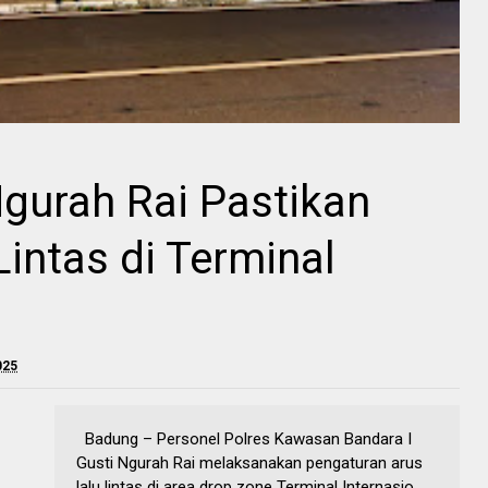
gurah Rai Pastikan
Lintas di Terminal
025
Badung – Personel Polres Kawasan Bandara I
Gusti Ngurah Rai melaksanakan pengaturan arus
lalu lintas di area drop zone Terminal Internasio...