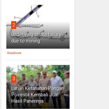
2
Underlying strata failure
due to mining
Readmore
3
Lahan Ketahanan Pangan
Polresta Kembali Jual
Hasil Panennya