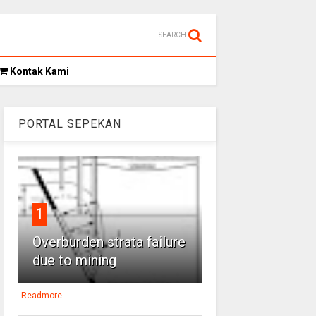
SEARCH
Kontak Kami
PORTAL SEPEKAN
1
Overburden strata failure
due to mining
Readmore