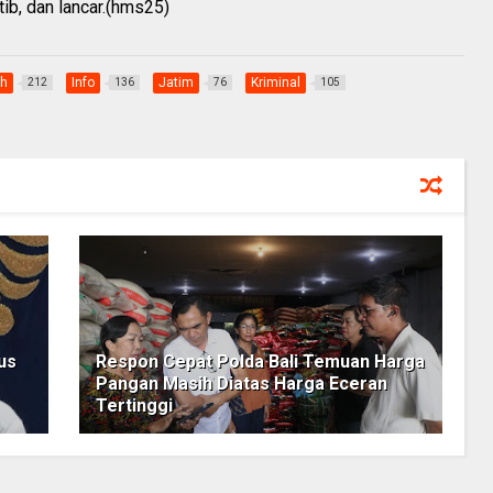
tib, dan lancar.(hms25)
ah
Info
Jatim
Kriminal
212
136
76
105
us
Respon Cepat Polda Bali Temuan Harga
Pangan Masih Diatas Harga Eceran
Tertinggi