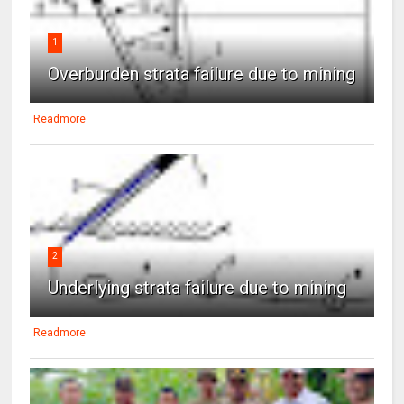
1
Overburden strata failure due to mining
Readmore
2
Underlying strata failure due to mining
Readmore