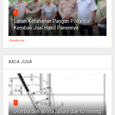
3
Lahan Ketahanan Pangan Polresta
Kembali Jual Hasil Panennya
Readmore
BACA JUGA
1
Overburden strata failure due to mining