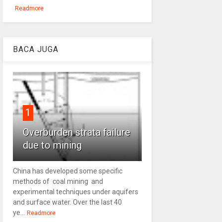
Readmore
BACA JUGA
1
Overburden strata failure
due to mining
China has developed some specific
methods of coal mining and
experimental techniques under aquifers
and surface water. Over the last 40
ye...
Readmore