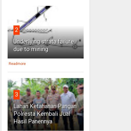
2
Underlying strata failure
due to mining
Readmore
3
Lahan Ketahanan Pangan
Polresta Kembali Jual
Hasil Panennya