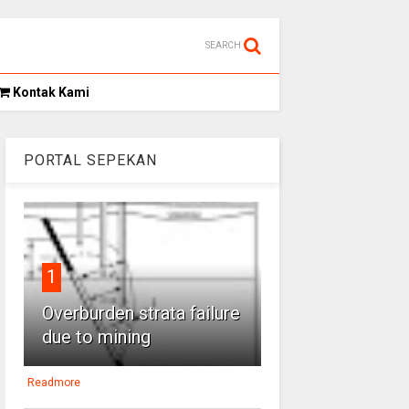
SEARCH
Kontak Kami
PORTAL SEPEKAN
1
Overburden strata failure
due to mining
Readmore