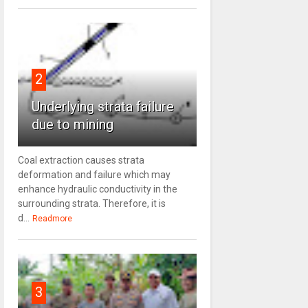
2
Underlying strata failure
due to mining
Coal extraction causes strata
deformation and failure which may
enhance hydraulic conductivity in the
surrounding strata. Therefore, it is
d...
Readmore
3