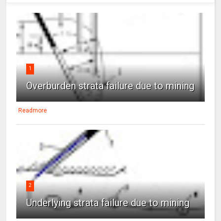
1
Overburden strata failure due to mining
Readmore
2
Underlying strata failure due to mining