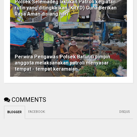
Polsek Selemadeg lakukan Patroli kegiatan
rutin yang ditingkatkan (KRYD) Guna Berikan
Rasa Aman disiang hari
Perwira Pengawas Polsek Baturiti pimpin
anggota melaksanakan patroli menyasar
tempat - tempat keramaian
COMMENTS
FACEBOOK
:
DISQUS
BLOGGER