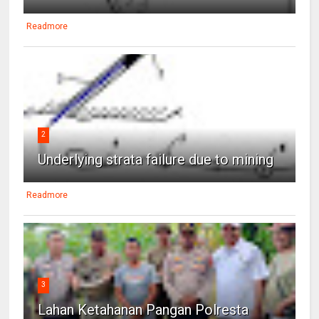
Readmore
2
Underlying strata failure due to mining
Readmore
3
Lahan Ketahanan Pangan Polresta