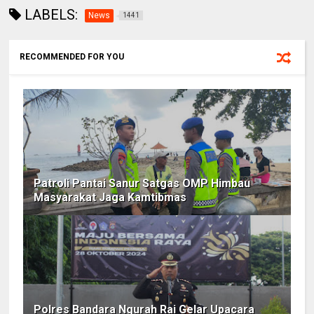
LABELS:
News
1441
RECOMMENDED FOR YOU
Patroli Pantai Sanur Satgas OMP Himbau
Masyarakat Jaga Kamtibmas
Polres Bandara Ngurah Rai Gelar Upacara