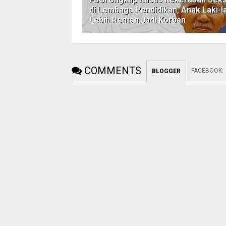
di Lembaga Pendidikan, Anak Laki-l
Lebih Rentan Jadi Korban
COMMENTS
FACEBOOK
:
BLOGGER