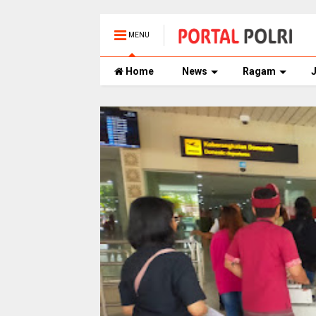
MENU
Home
News
Ragam
J