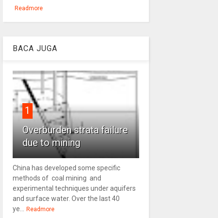
Readmore
BACA JUGA
1
Overburden strata failure
due to mining
China has developed some specific
methods of coal mining and
experimental techniques under aquifers
and surface water. Over the last 40
ye...
Readmore