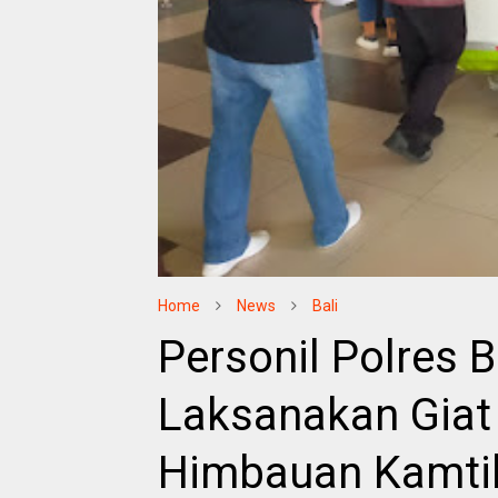
Home
News
Bali
Personil Polres 
Laksanakan Gia
Himbauan Kamtib