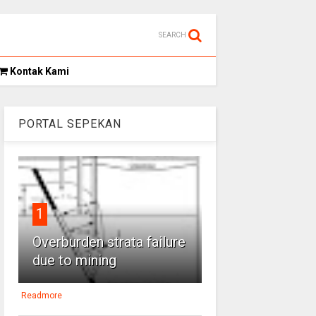
SEARCH
Kontak Kami
PORTAL SEPEKAN
1
Overburden strata failure
due to mining
Readmore