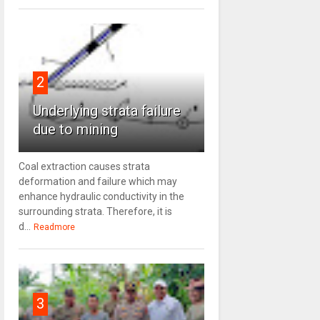
2
Underlying strata failure
due to mining
Coal extraction causes strata
deformation and failure which may
enhance hydraulic conductivity in the
surrounding strata. Therefore, it is
d...
Readmore
3