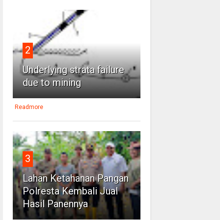
2
Underlying strata failure
due to mining
Readmore
3
Lahan Ketahanan Pangan
Polresta Kembali Jual
Hasil Panennya