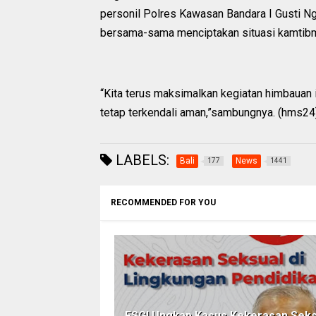
personil Polres Kawasan Bandara I Gusti N
bersama-sama menciptakan situasi kamtibma
“Kita terus maksimalkan kegiatan himbauan
tetap terkendali aman,”sambungnya. (hms24
LABELS:
Bali
News
177
1441
RECOMMENDED FOR YOU
FSGI Ungkap Kasus Kekerasan Seks