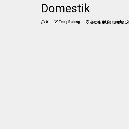
Domestik
0
Tatag Buleng
Jumat, 06 September 