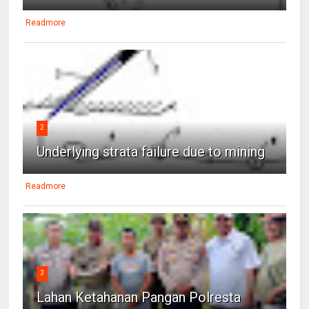
Readmore
2
Underlying strata failure due to mining
Readmore
3
Lahan Ketahanan Pangan Polresta