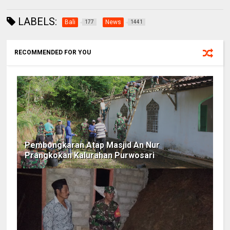
LABELS:
Bali
News
177
1441
RECOMMENDED FOR YOU
Pembongkaran Atap Masjid An Nur
Prangkokan Kalurahan Purwosari