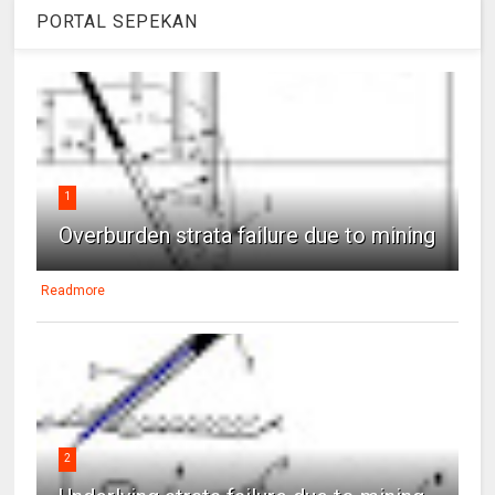
PORTAL SEPEKAN
1
Overburden strata failure due to mining
Readmore
2