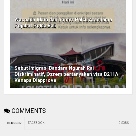
Waspada Akun dan nomer Palsu Atasnama
Pejabat Polda Bali
Sebut Imigrasi Bandara Ngurah Rai
Diskriminatif, Ozrem pertanyakan visa B211A
Kenapa Diapprove
COMMENTS
FACEBOOK
:
DISQUS
BLOGGER