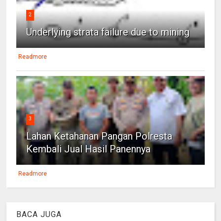
2
Underlying strata failure due to mining
Readmore
3
Lahan Ketahanan Pangan Polresta
Kembali Jual Hasil Panennya
Readmore
BACA JUGA