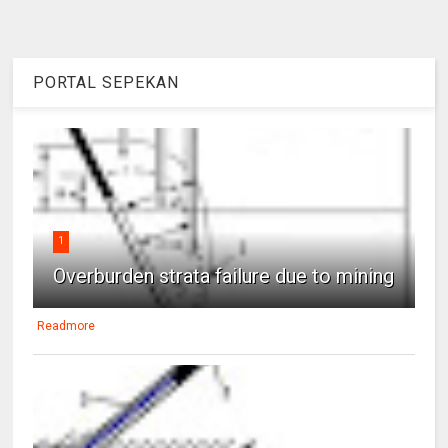
PORTAL SEPEKAN
1
Overburden strata failure due to mining
Readmore