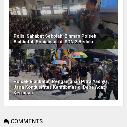
Polisi Sahabat Sekolah, Binmas Polsek
Blahbatuh Sosialisasi di SDN 2 Bedulu
Polsek Blahbatuh Pengamanan Pitra Yadnya,
Jaga Kondusifitas Kamtibmas di Desa Adat
Keramas
COMMENTS