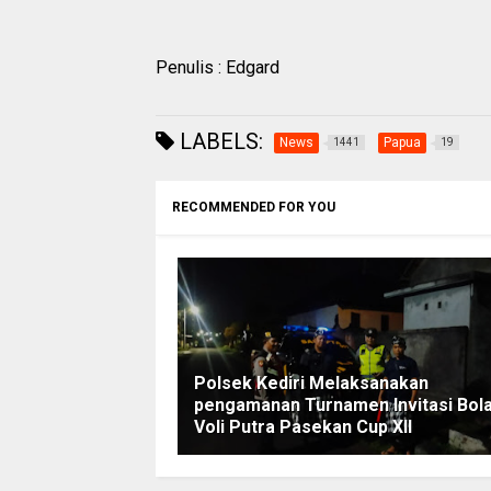
Penulis : Edgard
LABELS:
News
Papua
1441
19
RECOMMENDED FOR YOU
Polsek Kediri Melaksanakan
pengamanan Turnamen Invitasi Bol
Voli Putra Pasekan Cup XII