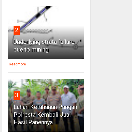
2
Underlying strata failure
due to mining
Readmore
3
Lahan Ketahanan Pangan
Polresta Kembali Jual
Hasil Panennya