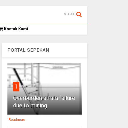
SEARCH
Kontak Kami
PORTAL SEPEKAN
1
Overburden strata failure
due to mining
Readmore