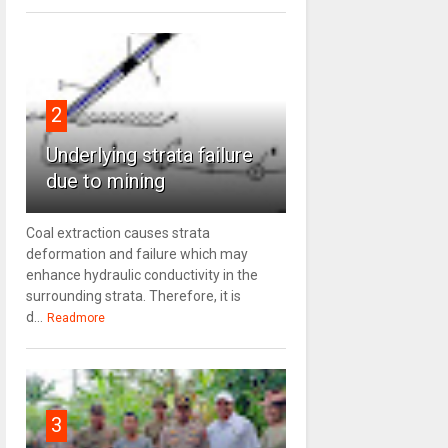
2
Underlying strata failure
due to mining
Coal extraction causes strata
deformation and failure which may
enhance hydraulic conductivity in the
surrounding strata. Therefore, it is
d...
Readmore
3