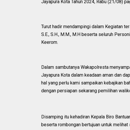
Jayapura Kota Tahun 2024, Rabu (21/08) pag
Turut hadir mendampingi dalam Kegiatan te
S.E., S.H., M.M., M.H beserta seluruh Perso
Keerom.
Dalam sambutanya Wakapolresta menyampaik
Jayapura Kota dalam keadaan aman dan dapa
hal yang perlu kami sampaikan kebajikan ba
dengan persiapan sekarang pemilihan walik
Disamping itu kehadiran Kepala Biro Bantua
beserta rombongan bertujuan untuk melihat 