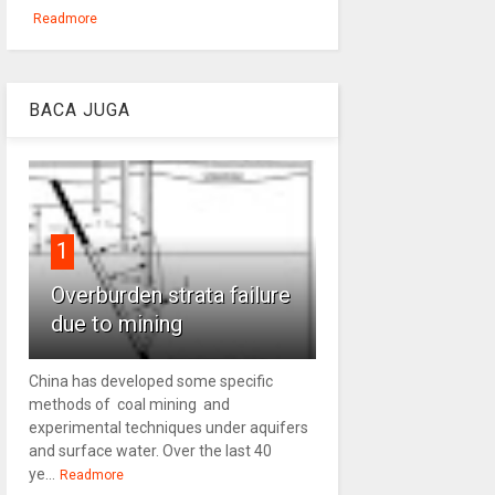
Readmore
BACA JUGA
1
Overburden strata failure
due to mining
China has developed some specific
methods of coal mining and
experimental techniques under aquifers
and surface water. Over the last 40
ye...
Readmore