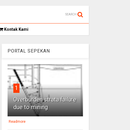
SEARCH
Kontak Kami
PORTAL SEPEKAN
1
Overburden strata failure
due to mining
Readmore