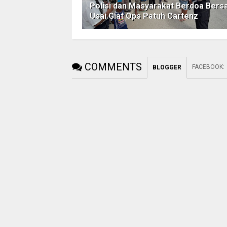
Polisi dan Masyarakat Berdoa Ber
Usai Giat Ops Patuh Cartenz
COMMENTS
FACEBOOK
:
BLOGGER