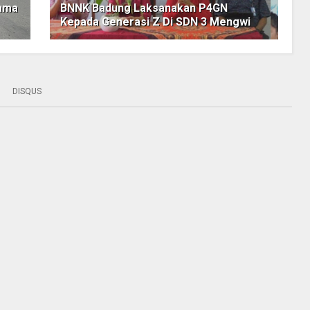
sama
BNNK Badung Laksanakan P4GN
Kepada Generasi Z Di SDN 3 Mengwi
DISQUS