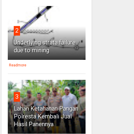
2
Underlying strata failure
due to mining
Readmore
3
Lahan Ketahanan Pangan
Polresta Kembali Jual
Hasil Panennya