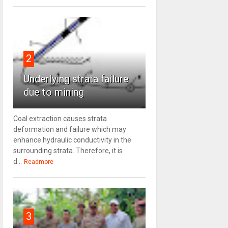
2
Underlying strata failure
due to mining
Coal extraction causes strata
deformation and failure which may
enhance hydraulic conductivity in the
surrounding strata. Therefore, it is
d...
Readmore
3