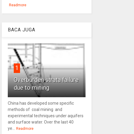
Readmore
BACA JUGA
1
Overburden strata failure
due to mining
China has developed some specific
methods of coal mining and
experimental techniques under aquifers
and surface water. Over the last 40
ye...
Readmore