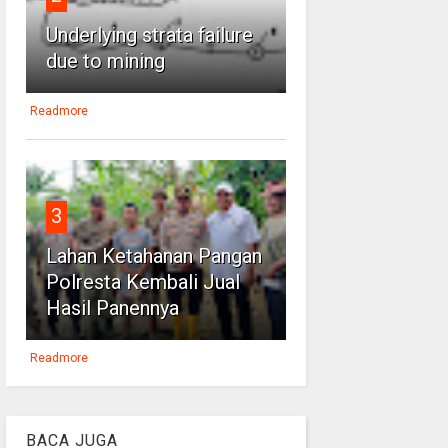
Underlying strata failure
due to mining
Readmore
3
Lahan Ketahanan Pangan
Polresta Kembali Jual
Hasil Panennya
Readmore
BACA JUGA