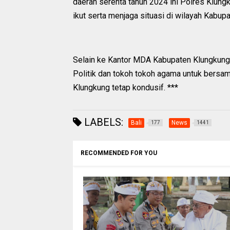
daerah serenta tahun 2024 ini Polres Klun
ikut serta menjaga situasi di wilayah Kabup
Selain ke Kantor MDA Kabupaten Klungkung,
Politik dan tokoh tokoh agama untuk bersa
Klungkung tetap kondusif. ***
LABELS:
Bali
News
177
1441
RECOMMENDED FOR YOU