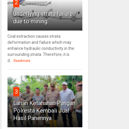
2
Underlying strata failure
due to mining
Coal extraction causes strata
deformation and failure which may
enhance hydraulic conductivity in the
surrounding strata. Therefore, it is
d...
Readmore
3
Lahan Ketahanan Pangan
Polresta Kembali Jual
Hasil Panennya