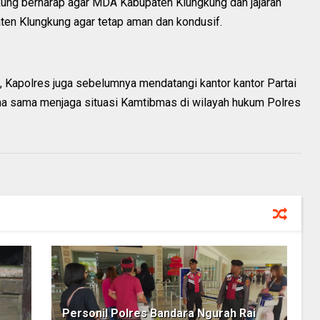
gkung berharap agar MDA Kabupaten Klungkung dan jajaran
aten Klungkung agar tetap aman dan kondusif.
 Kapolres juga sebelumnya mendatangi kantor kantor Partai
ma sama menjaga situasi Kamtibmas di wilayah hukum Polres
Personil Polres Bandara Ngurah Rai