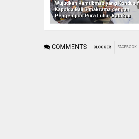
Wujudkan Kamtibmas yang Kondusif
Kapolda Bali Simakrama dengan
Pengempon Pura Luhur Batukau
COMMENTS
FACEBOOK
:
BLOGGER