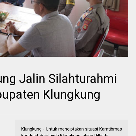
ng Jalin Silahturahmi
upaten Klungkung
Klungkung - Untuk menciptakan situasi Kamtibmas
kondusif di wilayah Klungkung jelang Pilkada