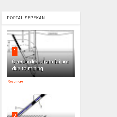
PORTAL SEPEKAN
1
Overburden strata failure
due to mining
Readmore
2