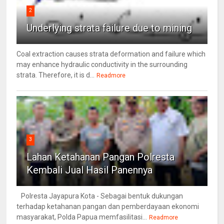
2
Underlying strata failure due to mining
Coal extraction causes strata deformation and failure which
may enhance hydraulic conductivity in the surrounding
strata. Therefore, it is d...
Readmore
3
Lahan Ketahanan Pangan Polresta
Kembali Jual Hasil Panennya
Polresta Jayapura Kota - Sebagai bentuk dukungan
terhadap ketahanan pangan dan pemberdayaan ekonomi
masyarakat, Polda Papua memfasilitasi...
Readmore