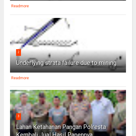
Readmore
2
Underlying strata failure due to mining
Readmore
3
Lahan Ketahanan Pangan Polresta
Kembali Jual Hasil Panennya