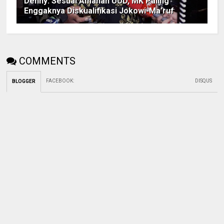
Denny: Sesuai Amanah UUD, MK Paling
Enggaknya Diskualifikasi Jokowi-Ma’ruf
COMMENTS
FACEBOOK
:
DISQUS
BLOGGER