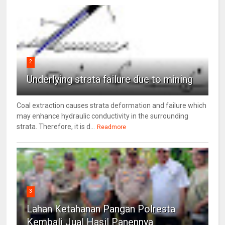
2
Underlying strata failure due to mining
Coal extraction causes strata deformation and failure which
may enhance hydraulic conductivity in the surrounding
strata. Therefore, it is d...
Readmore
3
Lahan Ketahanan Pangan Polresta
Kembali Jual Hasil Panennya