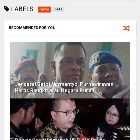
LABELS:
News
1441
RECOMMENDED FOR YOU
Jenderal Gatot Nurmantyo: Purnawirawan
Harus Bangkit atau Negara Punah