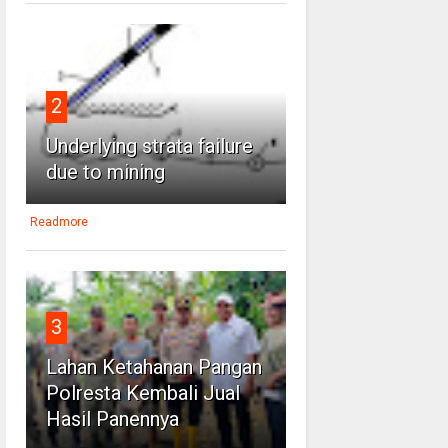
2
Underlying strata failure
due to mining
Readmore
3
Lahan Ketahanan Pangan
Polresta Kembali Jual
Hasil Panennya