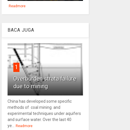
Readmore
BACA JUGA
1
Overburden strata failure
due to mining
China has developed some specific
methods of coal mining and
experimental techniques under aquifers
and surface water. Over the last 40
ye...
Readmore