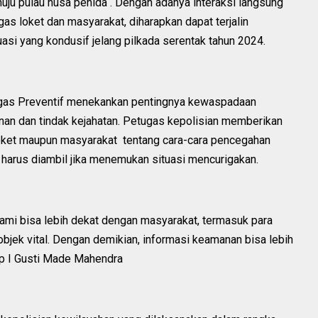
nuju pulau nusa penida . Dengan adanya interaksi langsung
as loket dan masyarakat, diharapkan dapat terjalin
asi yang kondusif jelang pilkada serentak tahun 2024.
tgas Preventif menekankan pentingnya kewaspadaan
an dan tindak kejahatan. Petugas kepolisian memberikan
oket maupun masyarakat tentang cara-cara pencegahan
g harus diambil jika menemukan situasi mencurigakan.
, kami bisa lebih dekat dengan masyarakat, termasuk para
objek vital. Dengan demikian, informasi keamanan bisa lebih
kp I Gusti Made Mahendra