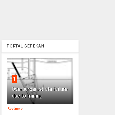
PORTAL SEPEKAN
1
Overburden strata failure
due to mining
Readmore