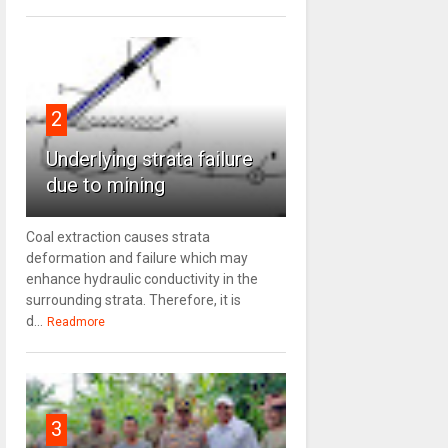
2
Underlying strata failure
due to mining
Coal extraction causes strata
deformation and failure which may
enhance hydraulic conductivity in the
surrounding strata. Therefore, it is
d...
Readmore
3