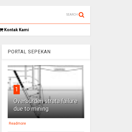
SEARCH
Kontak Kami
PORTAL SEPEKAN
1
Overburden strata failure
due to mining
Readmore