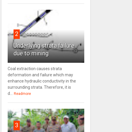
2
Underlying strata failure
due to mining
Coal extraction causes strata
deformation and failure which may
enhance hydraulic conductivity in the
surrounding strata. Therefore, it is
d...
Readmore
3