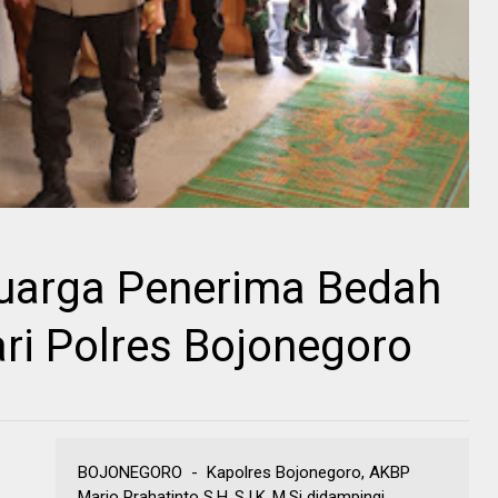
luarga Penerima Bedah
ri Polres Bojonegoro
BOJONEGORO - Kapolres Bojonegoro, AKBP
Mario Prahatinto S.H.,S.I.K.,M.Si didampingi