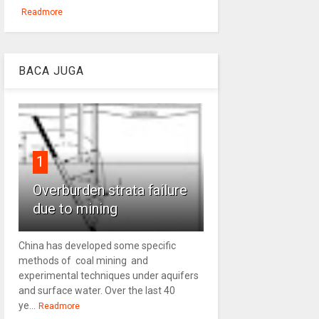
Readmore
BACA JUGA
1
Overburden strata failure
due to mining
China has developed some specific
methods of coal mining and
experimental techniques under aquifers
and surface water. Over the last 40
ye...
Readmore