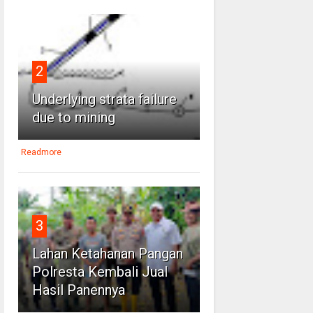
2
Underlying strata failure
due to mining
Readmore
3
Lahan Ketahanan Pangan
Polresta Kembali Jual
Hasil Panennya