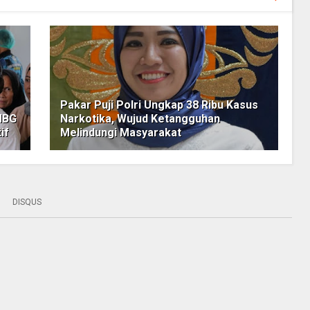
Pakar Puji Polri Ungkap 38 Ribu Kasus
MBG
Narkotika, Wujud Ketangguhan
if
Melindungi Masyarakat
DISQUS