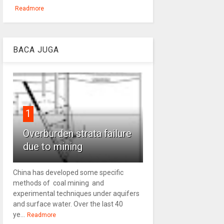
Readmore
BACA JUGA
1
Overburden strata failure
due to mining
China has developed some specific
methods of coal mining and
experimental techniques under aquifers
and surface water. Over the last 40
ye...
Readmore