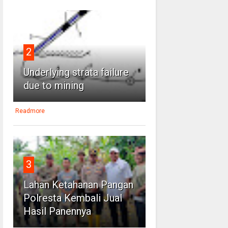
2
Underlying strata failure
due to mining
Readmore
3
Lahan Ketahanan Pangan
Polresta Kembali Jual
Hasil Panennya