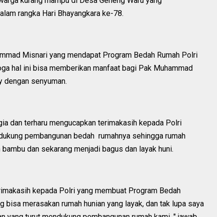
 warga kurang mampu di Desa Geneng Waru yang
lam rangka Hari Bhayangkara ke-78.
mmad Misnari yang mendapat Program Bedah Rumah Polri
oga hal ini bisa memberikan manfaat bagi Pak Muhammad
dy dengan senyuman.
ia dan terharu mengucapkan terimakasih kepada Polri
ndukung pembangunan bedah rumahnya sehingga rumah
n bambu dan sekarang menjadi bagus dan layak huni.
rimakasih kepada Polri yang membuat Program Bedah
 bisa merasakan rumah hunian yang layak, dan tak lupa saya
an yang turut mendukung pembangunan rumah kami, " jawab