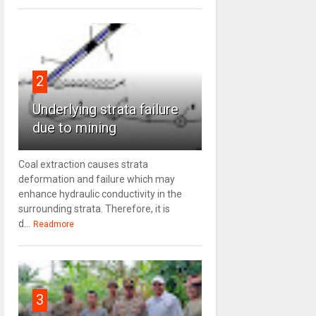
2
Underlying strata failure
due to mining
Coal extraction causes strata
deformation and failure which may
enhance hydraulic conductivity in the
surrounding strata. Therefore, it is
d...
Readmore
3