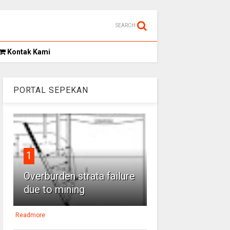
SEARCH
Kontak Kami
PORTAL SEPEKAN
1
Overburden strata failure
due to mining
Readmore