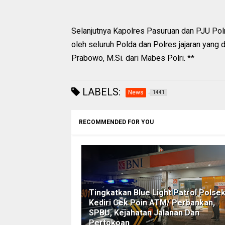
Selanjutnya Kapolres Pasuruan dan PJU Pol
oleh seluruh Polda dan Polres jajaran yang d
Prabowo, M.Si. dari Mabes Polri. **
LABELS:
News
1441
RECOMMENDED FOR YOU
Tingkatkan Blue Light Patrol Polse
Kediri Cek Poin ATM/ Perbankan,
SPBU, Kejahatan Jalanan Dan
Pertokoan