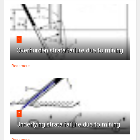
1
Overburden strata failure due to mining
Readmore
2
Underlying strata failure due to mining
Readmore