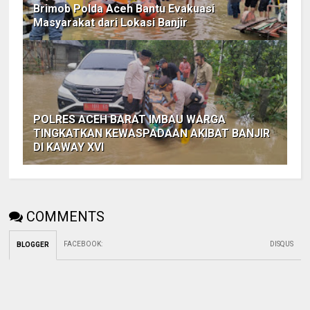
Brimob Polda Aceh Bantu Evakuasi
Masyarakat dari Lokasi Banjir
POLRES ACEH BARAT IMBAU WARGA
TINGKATKAN KEWASPADAAN AKIBAT BANJIR
DI KAWAY XVI
COMMENTS
FACEBOOK
:
DISQUS
BLOGGER