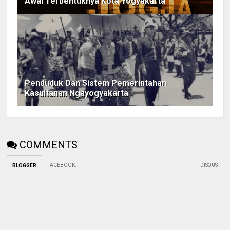
Awal Terbentuknya Kota Yogyakarta
Penduduk Dan Sistem Pemerintahan
Kasultanan Ngayogyakarta
COMMENTS
FACEBOOK
:
DISQUS
BLOGGER