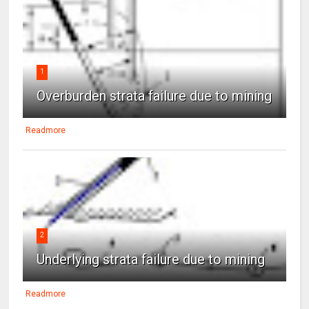
1
Overburden strata failure due to mining
Readmore
2
Underlying strata failure due to mining
Readmore