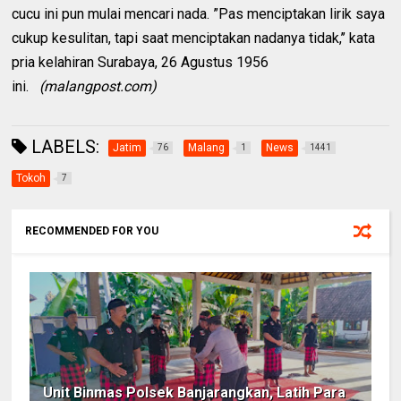
cucu ini pun mulai mencari nada. ”Pas menciptakan lirik saya
cukup kesulitan, tapi saat menciptakan nadanya tidak,’’ kata
pria kelahiran Surabaya, 26 Agustus 1956
ini.
(malangpost.com)
LABELS:
Jatim
Malang
News
76
1
1441
Tokoh
7
RECOMMENDED FOR YOU
Unit Binmas Polsek Banjarangkan, Latih Para