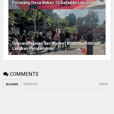
Pecalang Desa Bakas 12 Gerakan Lalu Linta
Upacara Ngelad dan Ngebet Bhabinkamtibmas
Lakukan Pengamanan
COMMENTS
FACEBOOK
:
DISQUS
BLOGGER