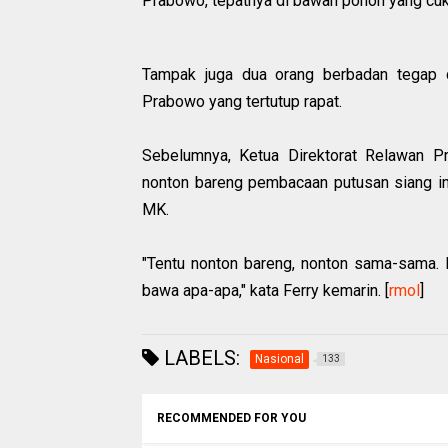
Prabowo, tepatnya di bawah pohon yang cuk
Tampak juga dua orang berbadan tegap
Prabowo yang tertutup rapat.
Sebelumnya, Ketua Direktorat Relawan P
nonton bareng pembacaan putusan siang in
MK.
"Tentu nonton bareng, nonton sama-sama. 
bawa apa-apa," kata Ferry kemarin. [
rmol
]
LABELS:
Nasional
133
RECOMMENDED FOR YOU