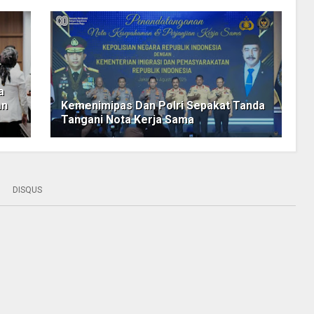
a
an
Kemenimipas Dan Polri Sepakat Tanda
Tangani Nota Kerja Sama
DISQUS