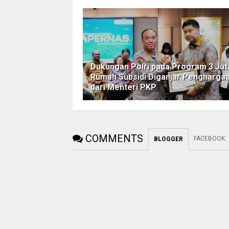
Dukungan Polri pada Program 3 Jut
Rumah Subsidi Diganjar Pengharga
dari Menteri PKP
COMMENTS
FACEBOOK
:
BLOGGER