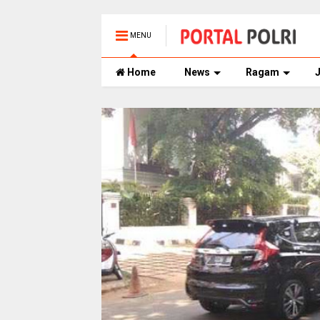
MENU
Home
News
Ragam
J