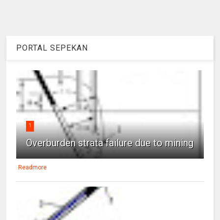
PORTAL SEPEKAN
1
Overburden strata failure due to mining
Readmore