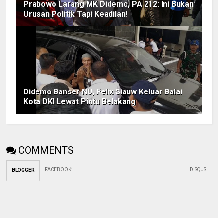
Prabowo Larang MK Didemo, PA 212: Ini Bukan
Urusan Politik Tapi Keadilan!
Didemo Banser NU, Felix Siauw Keluar Balai
Kota DKI Lewat Pintu Belakang
COMMENTS
FACEBOOK
:
DISQUS
BLOGGER