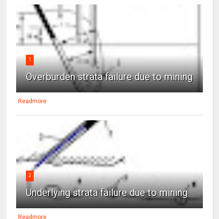
1
Overburden strata failure due to mining
Readmore
2
Underlying strata failure due to mining
Readmore