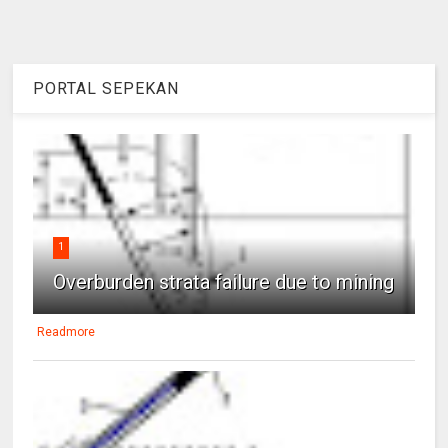
PORTAL SEPEKAN
1
Overburden strata failure due to mining
Readmore