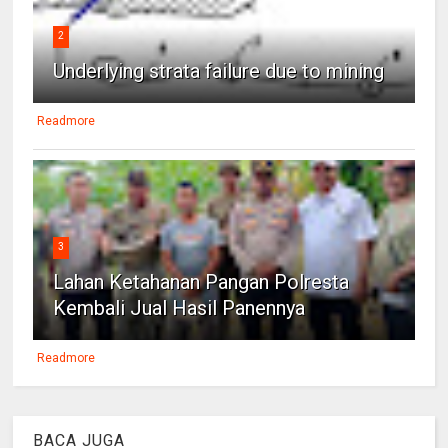
2
Underlying strata failure due to mining
Readmore
3
Lahan Ketahanan Pangan Polresta
Kembali Jual Hasil Panennya
Readmore
BACA JUGA